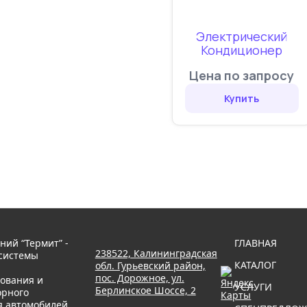
Электрический
Кондиционер
Цена по запросу
Купить
ний “Термит” -
ГЛАВНАЯ
238522, Калининградская
системы
КАТАЛОГ
обл. Гурьевский район,
пос. Дорожное, ул.
ования и
УСЛУГИ
Берлинское Шоссе, 2
рного
я автомобилей