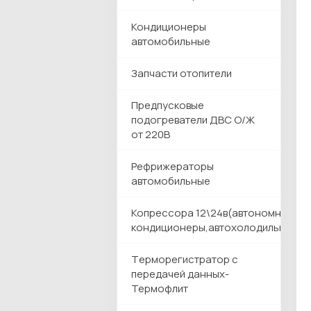
Кондиционеры
автомобильные
Запчасти отопители
Предпусковые
подогреватели ДВС О/Ж
от 220В
Рефрижераторы
автомобильные
Копрессора 12\24в(автономные
кондиционеры,автохолодильники)
Tерморегистратор с
передачей данных-
Термофлит