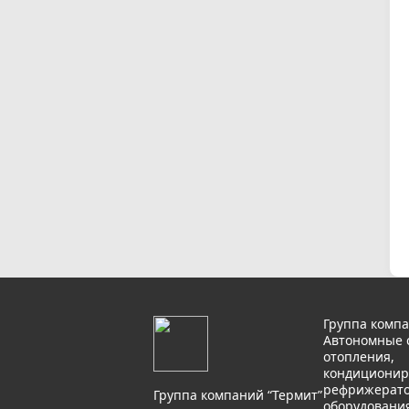
Группа компа
Автономные 
отопления,
кондиционир
рефрижерато
Группа компаний “Термит”
оборудовани