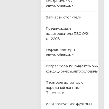
Кондиционеры
автомобильные
Запчасти отопители
Предпусковые
подогреватели ДВС О/Ж
от 220В
Рефрижераторы
автомобильные
Копрессора 12\24в(автономные
кондиционеры,автохолодильники)
Tерморегистратор с
передачей данных-
Термофлит
Изотермические фургоны