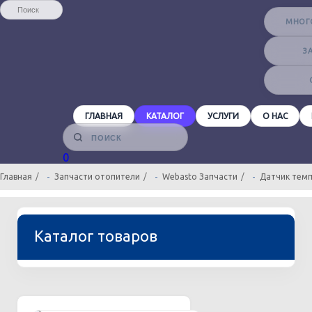
МНОГ
З
ГЛАВНАЯ
КАТАЛОГ
УСЛУГИ
О НАС
Главная
Запчасти отопители
Webasto Запчасти
Датчик темп
Каталог товаров