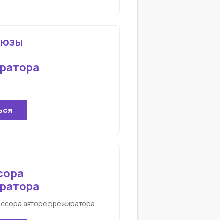
дюзы
ратора
ься
сора
ратора
ессора авторефрежиратора