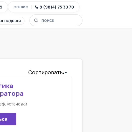
89
📞 8 (9814) 75 30 70
СЕРВИС
ОГ ПОДБОРА
Сортировать:
-
тика
ратора
еф. установки
ься