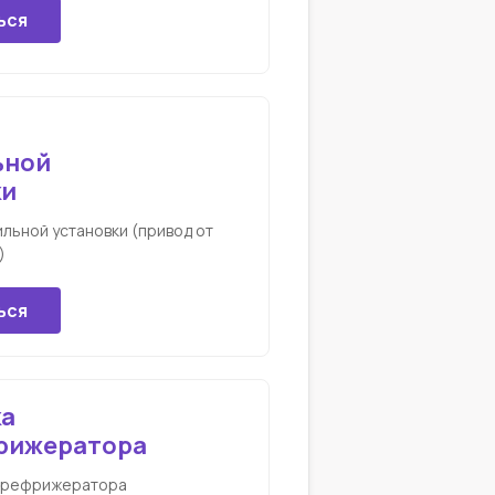
ься
ьной
ки
льной установки (привод от
)
ься
а
рижератора
орефрижератора