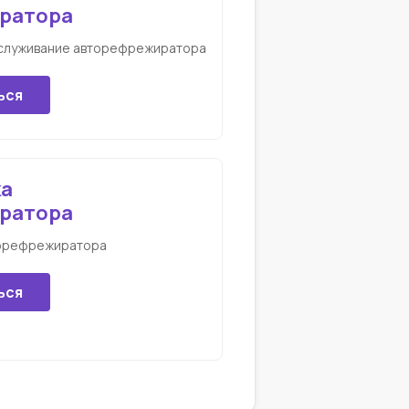
ратора
служивание авторефрежиратора
ься
ка
ратора
торефрежиратора
ься