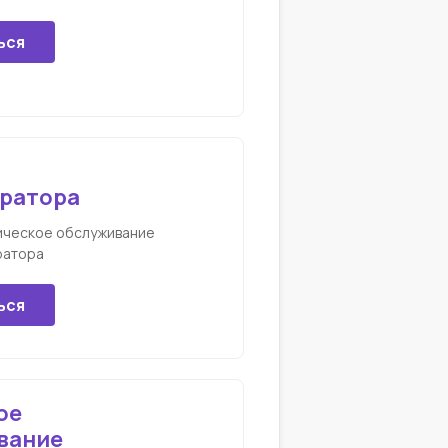
ься
ратора
ическое обслуживание
ратора
ься
ое
вание