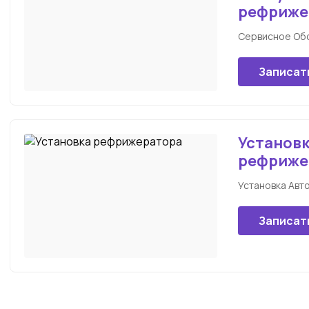
рефриже
Сервисное Об
Записат
Установ
рефриже
Установка Ав
Записат