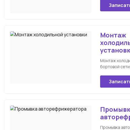
Записат
Монтаж
холодил
установ
Монтаж холоди
бортовой сети
Записат
Промывк
автореф
Промывка авт