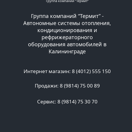
Группа компаний “Термит”
наружу.
Какой газ используется?
Группа компаний “Термит” -
В современных
Автономные системы отопления,
автокондиционерах чаще
кондиционирования и
всего применяется фреон
рефрижераторного
марки R-134a или более
оборудования автомобилей в
экологичный R-1234yf. В
Калининграде
некоторых
специализированных
системах может
использоваться R-404A
Интернет магазин: 8 (4012) 555 150
или R-507, но это реже.
Продажи: 8 (9814) 75 00 89
Для чего нужна заправка?
Со временем в системе
Сервис: 8 (9814) 75 30 70
кондиционирования может
происходить утечка
хладагента, из-за чего
эффективность
охлаждения снижается.