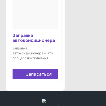
Заправка
автокондиционера
Заправка
автокондиционера — это
процесс восполнения
хладагента (фреона) в
системе
кондиционирования
Записаться
автомобиля. Хладагент —
это специальный газ,
который обеспечивает
охлаждение воздуха внутри
салона, забирая тепло
изнутри и отдавая его