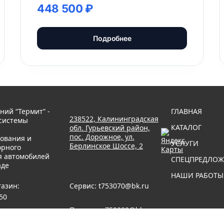
448 500 ₽
Подробнее
ний “Термит” -
ГЛАВНАЯ
238522, Калининградская
системы
КАТАЛОГ
обл. Гурьевский район,
пос. Дорожное, ул.
ования и
УСЛУГИ
Берлинское Шоссе, 2
рного
я автомобилей
СПЕЦПРЕДЛОЖ
аде
НАШИ РАБОТЫ
газин:
Сервис:
t753070@bk.ru
150
Продажи:
750089@bk.ru
814) 75 00 89