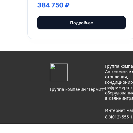
384 750 ₽
Подробнее
Группа компа
Автономные 
отопления,
кондиционир
рефрижерато
Группа компаний “Термит”
оборудовани
в Калинингр
Интернет ма
8 (4012) 555 
Продажи: 8 (9