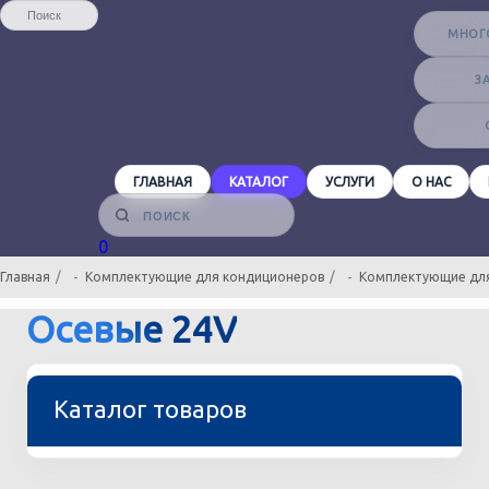
МНОГ
З
ГЛАВНАЯ
КАТАЛОГ
УСЛУГИ
О НАС
Главная
Комплектующие для кондиционеров
Комплектующие дл
Осевые 24V
Каталог товаров