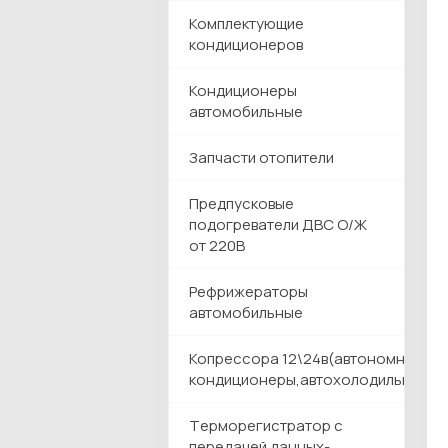
Комплектующие
кондиционеров
Кондиционеры
автомобильные
Запчасти отопители
Предпусковые
подогреватели ДВС О/Ж
от 220В
Рефрижераторы
автомобильные
Копрессора 12\24в(автономные
кондиционеры,автохолодильники)
Tерморегистратор с
передачей данных-