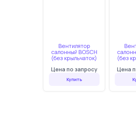
Вентилятор
Вен
салонный BOSCH
салон
(без крыльчаток)
(без к
Цена по запросу
Цена п
Купить
К