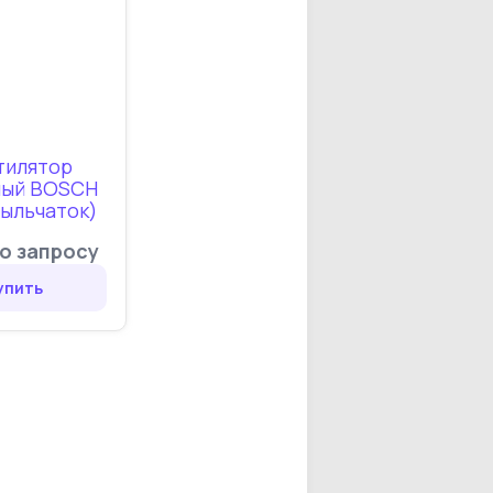
тилятор
ный BOSCH
рыльчаток)
о запросу
упить